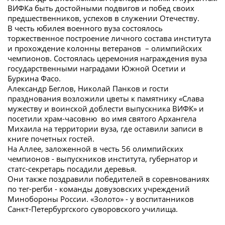
ВИФКа быть достойными подвигов и побед своих
предшественников, успехов в служении Отечеству.
В честь юбилея военного вуза состоялось
торжественное построение личного состава института
и прохождение колонны ветеранов – олимпийских
чемпионов. Состоялась церемония награждения вуза
государственными наградами Южной Осетии и
Буркина Фасо.
Александр Беглов, Николай Панков и гости
празднования возложили цветы к памятнику «Слава
мужеству и воинской доблести выпускника ВИФК» и
посетили храм-часовню во имя святого Архангела
Михаила на территории вуза, где оставили записи в
книге почетных гостей.
На Аллее, заложенной в честь 56 олимпийских
чемпионов - выпускников института, губернатор и
статс-секретарь посадили деревья.
Они также поздравили победителей в соревнованиях
по тег-регби - команды довузовских учреждений
Минобороны России. «Золото» - у воспитанников
Санкт-Петербургского суворовского училища.