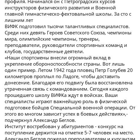
профиля. Начинался он с Петроградских курсов
инструкторов физического развития и Военной
главной гимнастическо-фехтовальной школы. За сто с
лишним лет
ВИФК подготовил тысячи талантливых специалистов.
Среди них девять Героев Советского Союза, чемпионы
мира, олимпийские чемпионы, тренеры,
преподаватели, руководители спортивных команд и
клубов, государственные деятели.
«Наши спортсмены внесли огромный вклад в
укрепление обороноспособности страны. Вот лишь
один пример. Летом 1942 года пловец Петр Голубев 20
километров проплыл по Ладоге, чтобы доставить
донесение. Благодаря его подвигу была восстановлена
утраченная связь с командованием. Сегодня каждого
прошедшего школу ВИФКа ждут в войсках. Ваши
специалисты играют важнейшую роль в физической
подготовке бойцов Специальной военной операции. От
этого во многом зависит успех в боевых действиях»,-
подчеркнул Александр Беглов.
Институт востребован у абитуриентов - конкурс на
поступление держится на отметке 5-7 человек на место.
Александр Беглов пожелал преподавателям и курсантам