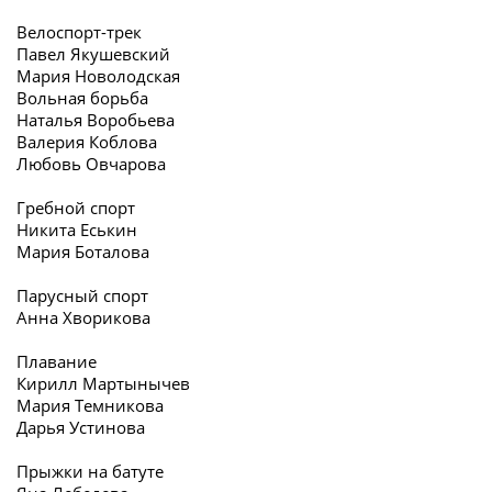
Велоспорт-трек
Павел Якушевский
Мария Новолодская
Вольная борьба
Наталья Воробьева
Валерия Коблова
Любовь Овчарова
Гребной спорт
Никита Еськин
Мария Боталова
Парусный спорт
Анна Хворикова
Плавание
Кирилл Мартынычев
Мария Темникова
Дарья Устинова
Прыжки на батуте