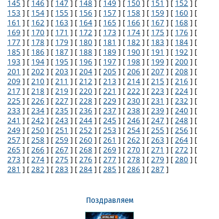
145
] [
146
] [
147
] [
148
] [
149
] [
150
] [
151
] [
152
] [
153
] [
154
] [
155
] [
156
] [
157
] [
158
] [
159
] [
160
] [
161
] [
162
] [
163
] [
164
] [
165
] [
166
] [
167
] [
168
] [
169
] [
170
] [
171
] [
172
] [
173
] [
174
] [
175
] [
176
] [
177
] [
178
] [
179
] [
180
] [
181
] [
182
] [
183
] [
184
] [
185
] [
186
] [
187
] [
188
] [
189
] [
190
] [
191
] [
192
] [
193
] [
194
] [
195
] [
196
] [
197
] [
198
] [
199
] [
200
] [
201
] [
202
] [
203
] [
204
] [
205
] [
206
] [
207
] [
208
] [
209
] [
210
] [
211
] [
212
] [
213
] [
214
] [
215
] [
216
] [
217
] [
218
] [
219
] [
220
] [
221
] [
222
] [
223
] [
224
] [
225
] [
226
] [
227
] [
228
] [
229
] [
230
] [
231
] [
232
] [
233
] [
234
] [
235
] [
236
] [
237
] [
238
] [
239
] [
240
] [
241
] [
242
] [
243
] [
244
] [
245
] [
246
] [
247
] [
248
] [
249
] [
250
] [
251
] [
252
] [
253
] [
254
] [
255
] [
256
] [
257
] [
258
] [
259
] [
260
] [
261
] [
262
] [
263
] [
264
] [
265
] [
266
] [
267
] [
268
] [
269
] [
270
] [
271
] [
272
] [
273
] [
274
] [
275
] [
276
] [
277
] [
278
] [
279
] [
280
] [
281
] [
282
] [
283
] [
284
] [
285
] [
286
] [
287
]
Поздравляем