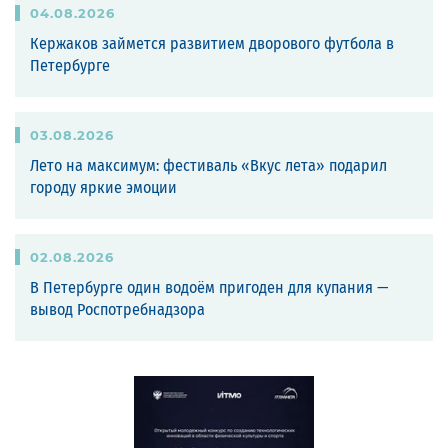
04
.
08
.
2026
Кержаков займется развитием дворового футбола в
Петербурге
03
.
08
.
2026
Лето на максимум: фестиваль «Вкус лета» подарил
городу яркие эмоции
02
.
08
.
2026
В Петербурге один водоём пригоден для купания —
вывод Роспотребнадзора