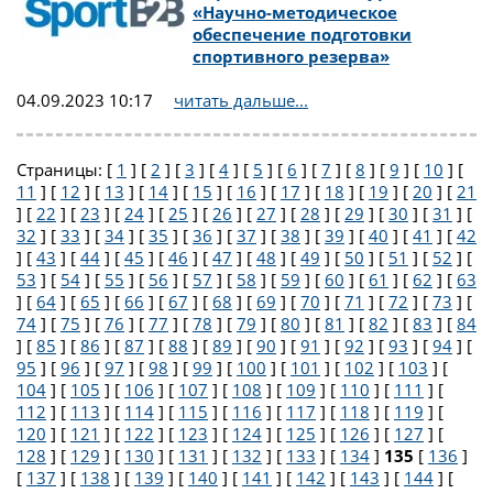
«Научно-методическое
обеспечение подготовки
спортивного резерва»
04.09.2023 10:17
читать дальше...
Страницы: [
1
] [
2
] [
3
] [
4
] [
5
] [
6
] [
7
] [
8
] [
9
] [
10
] [
11
] [
12
] [
13
] [
14
] [
15
] [
16
] [
17
] [
18
] [
19
] [
20
] [
21
] [
22
] [
23
] [
24
] [
25
] [
26
] [
27
] [
28
] [
29
] [
30
] [
31
] [
32
] [
33
] [
34
] [
35
] [
36
] [
37
] [
38
] [
39
] [
40
] [
41
] [
42
] [
43
] [
44
] [
45
] [
46
] [
47
] [
48
] [
49
] [
50
] [
51
] [
52
] [
53
] [
54
] [
55
] [
56
] [
57
] [
58
] [
59
] [
60
] [
61
] [
62
] [
63
] [
64
] [
65
] [
66
] [
67
] [
68
] [
69
] [
70
] [
71
] [
72
] [
73
] [
74
] [
75
] [
76
] [
77
] [
78
] [
79
] [
80
] [
81
] [
82
] [
83
] [
84
] [
85
] [
86
] [
87
] [
88
] [
89
] [
90
] [
91
] [
92
] [
93
] [
94
] [
95
] [
96
] [
97
] [
98
] [
99
] [
100
] [
101
] [
102
] [
103
] [
104
] [
105
] [
106
] [
107
] [
108
] [
109
] [
110
] [
111
] [
112
] [
113
] [
114
] [
115
] [
116
] [
117
] [
118
] [
119
] [
120
] [
121
] [
122
] [
123
] [
124
] [
125
] [
126
] [
127
] [
128
] [
129
] [
130
] [
131
] [
132
] [
133
] [
134
]
135
[
136
]
[
137
] [
138
] [
139
] [
140
] [
141
] [
142
] [
143
] [
144
] [