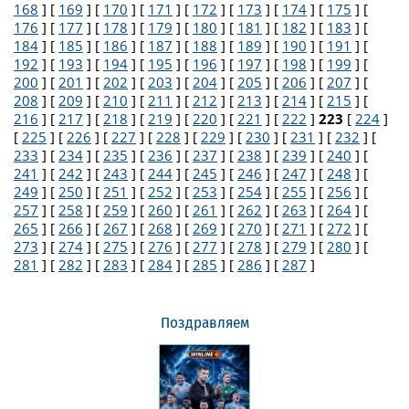
168
] [
169
] [
170
] [
171
] [
172
] [
173
] [
174
] [
175
] [
176
] [
177
] [
178
] [
179
] [
180
] [
181
] [
182
] [
183
] [
184
] [
185
] [
186
] [
187
] [
188
] [
189
] [
190
] [
191
] [
192
] [
193
] [
194
] [
195
] [
196
] [
197
] [
198
] [
199
] [
200
] [
201
] [
202
] [
203
] [
204
] [
205
] [
206
] [
207
] [
208
] [
209
] [
210
] [
211
] [
212
] [
213
] [
214
] [
215
] [
216
] [
217
] [
218
] [
219
] [
220
] [
221
] [
222
]
223
[
224
]
[
225
] [
226
] [
227
] [
228
] [
229
] [
230
] [
231
] [
232
] [
233
] [
234
] [
235
] [
236
] [
237
] [
238
] [
239
] [
240
] [
241
] [
242
] [
243
] [
244
] [
245
] [
246
] [
247
] [
248
] [
249
] [
250
] [
251
] [
252
] [
253
] [
254
] [
255
] [
256
] [
257
] [
258
] [
259
] [
260
] [
261
] [
262
] [
263
] [
264
] [
265
] [
266
] [
267
] [
268
] [
269
] [
270
] [
271
] [
272
] [
273
] [
274
] [
275
] [
276
] [
277
] [
278
] [
279
] [
280
] [
281
] [
282
] [
283
] [
284
] [
285
] [
286
] [
287
]
Поздравляем