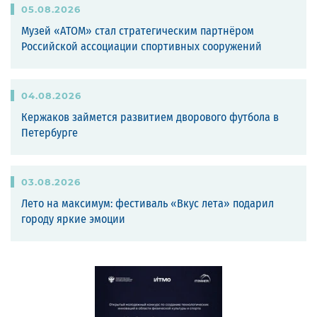
05
.
08
.
2026
Музей «АТОМ» стал стратегическим партнёром
Российской ассоциации спортивных сооружений
04
.
08
.
2026
Кержаков займется развитием дворового футбола в
Петербурге
03
.
08
.
2026
Лето на максимум: фестиваль «Вкус лета» подарил
городу яркие эмоции