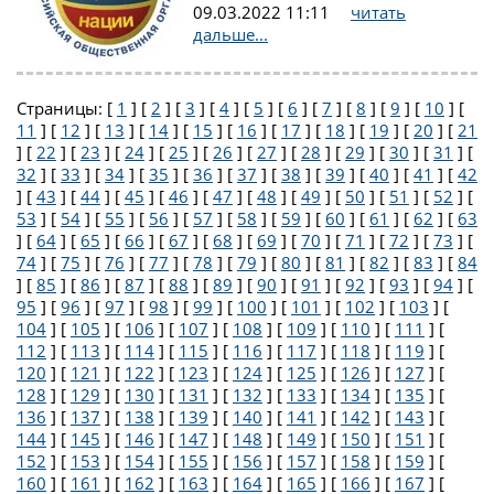
09.03.2022 11:11
читать
дальше...
Страницы: [
1
] [
2
] [
3
] [
4
] [
5
] [
6
] [
7
] [
8
] [
9
] [
10
] [
11
] [
12
] [
13
] [
14
] [
15
] [
16
] [
17
] [
18
] [
19
] [
20
] [
21
] [
22
] [
23
] [
24
] [
25
] [
26
] [
27
] [
28
] [
29
] [
30
] [
31
] [
32
] [
33
] [
34
] [
35
] [
36
] [
37
] [
38
] [
39
] [
40
] [
41
] [
42
] [
43
] [
44
] [
45
] [
46
] [
47
] [
48
] [
49
] [
50
] [
51
] [
52
] [
53
] [
54
] [
55
] [
56
] [
57
] [
58
] [
59
] [
60
] [
61
] [
62
] [
63
] [
64
] [
65
] [
66
] [
67
] [
68
] [
69
] [
70
] [
71
] [
72
] [
73
] [
74
] [
75
] [
76
] [
77
] [
78
] [
79
] [
80
] [
81
] [
82
] [
83
] [
84
] [
85
] [
86
] [
87
] [
88
] [
89
] [
90
] [
91
] [
92
] [
93
] [
94
] [
95
] [
96
] [
97
] [
98
] [
99
] [
100
] [
101
] [
102
] [
103
] [
104
] [
105
] [
106
] [
107
] [
108
] [
109
] [
110
] [
111
] [
112
] [
113
] [
114
] [
115
] [
116
] [
117
] [
118
] [
119
] [
120
] [
121
] [
122
] [
123
] [
124
] [
125
] [
126
] [
127
] [
128
] [
129
] [
130
] [
131
] [
132
] [
133
] [
134
] [
135
] [
136
] [
137
] [
138
] [
139
] [
140
] [
141
] [
142
] [
143
] [
144
] [
145
] [
146
] [
147
] [
148
] [
149
] [
150
] [
151
] [
152
] [
153
] [
154
] [
155
] [
156
] [
157
] [
158
] [
159
] [
160
] [
161
] [
162
] [
163
] [
164
] [
165
] [
166
] [
167
] [