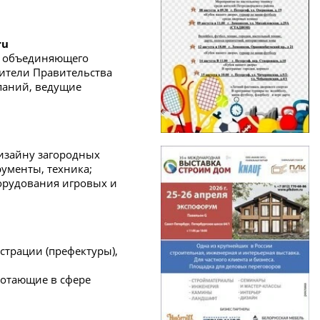
ru
а, объединяющего
ители Правительства
паний, ведущие
дизайну загородных
рументы, техника;
борудования игровых и
страции (префектуры),
ботающие в сфере