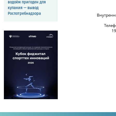
водоём пригоден для
купания — вывод
Роспотребнадзора
Внутренний
Телефо
19