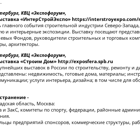
.
етербург, КВЦ «Экспофорум»,
ыставка «ИнтерСтройЭкспо» https://interstroyexpo.com/
ть главного события строительной индустрии Северо-Запад
ю и интерьерные экспозиции. Выставку посещают представ
слевых Фондов, руководители строительных и торговых ком
ы, архитекторы.
етербург, КВЦ «Экспофорум»,
ставка «Строим Дом» http://exposfera.spb.ru
рупнейших выставок в России по строительству, ремонту и 
едставлены: недвижимость, готовые дома, материалы; инст
муникации; услуги интерьера, дизайна; в том числе для о
странение -
адская область, Москва:
 и ЗакС, комитеты по спорту, федерации, районные админи
ания.
льцы предприятий спонсоров, коммерческие структуры, ра