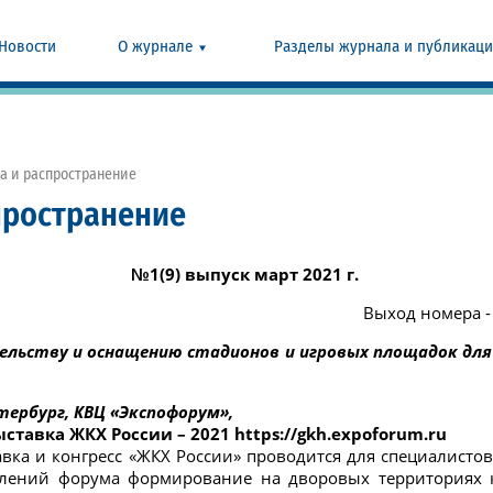
Новости
О журнале
Разделы журнала и публикац
а и распространение
пространение
№1(9) выпуск март 2021 г.
Выход номера - 
льству и оснащению стадионов и игровых площадок дл
етербург, КВЦ «Экспофорум»,
ставка ЖКХ России – 2021 https://gkh.expoforum.ru
вка и конгресс «ЖКХ России» проводится для специалис
влений форума формирование на дворовых территориях