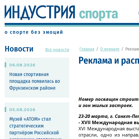
о спорте без эмоций
Новости
Главная
/
О журнале
/
Реклам
Все новости
Реклама и рас
06
.
08
.
2026
Новая спортивная
площадка появилась во
Фрунзенском районе
Номер посвящен строите
и зон жилых застроек.
05
.
08
.
2026
23-20 марта, г. Санкт-П
Музей «АТОМ» стал
- XVII Международная вы
стратегическим
XVI Международная выста
партнёром Российской
отрасли, одно из напра