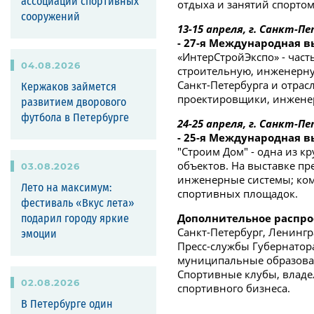
ассоциации спортивных
отдыха и занятий спортом
сооружений
13-15 апреля, г. Санкт-П
- 27-я Международная в
«ИнтерСтройЭкспо» - час
04
.
08
.
2026
строительную, инженерну
Санкт-Петербурга и отра
Кержаков займется
проектировщики, инженер
развитием дворового
футбола в Петербурге
24-25 апреля, г. Санкт-П
- 25-я Международная вы
"Строим Дом" - одна из к
объектов. На выставке пр
03
.
08
.
2026
инженерные системы; ком
Лето на максимум:
спортивных площадок.
фестиваль «Вкус лета»
Дополнительное распро
подарил городу яркие
Санкт-Петербург, Ленингр
эмоции
Пресс-службы Губернатора
муниципальные образов
Спортивные клубы, владе
02
.
08
.
2026
спортивного бизнеса.
В Петербурге один