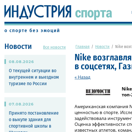
о спорте без эмоций
Новости
Главная
/
Новости
/
Nike воз
Все новости
Nike возглавл
08
.
08
.
2026
в соцсетях, Га
О текущей ситуации во
« Назад
внутреннем и выездном
туризме по России
Nik
топ-
07
.
08
.
2026
Американская компания Ni
ценностью в спорте. Иссл
Принято постановление
задействовала инструмент
о выкупе здания для
Оценка эффективности сп
спортивной школы в
известных атлетов, коман