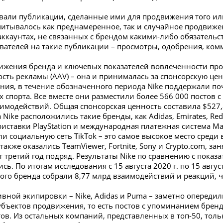
вали публикации, сделанные ими для продвижения того или
 Учитывалось как преднамеренное, так и случайное продвижен
ккаунтах, не связанных с брендом какими-либо обязательс
вателей на такие публикации – просмотры, одобрения, ком
вижения бренда и ключевых показателей вовлеченности пр
ть рекламы (AAV) – она и принималась за спонсорскую цен
ния, в течение обозначенного периода Nike поддержали поч
х спорта. Все вместе они разместили более 566 000 постов 
имодействий. Общая спонсорская ценность составила $527,
 Nike расположились такие бренды, как Adidas, Emirates, Red
ставки PlayStation и международная платежная система Mas
и социальную сеть TikTok – это самое высокое место среди
также оказались TeamViewer, Fortnite, Sony и Crypto.com, за
т третий год подряд. Результаты Nike по сравнению с пока
ь. По итогам исследования с 15 августа 2020 г. по 15 август
го бренда собрали 8,77 млрд взаимодействий и реакций, 
вной экипировки – Nike, Adidas и Puma – заметно опереди
убъектов продвижения, то есть постов с упоминанием бренд
тов. Из остальных компаний, представленных в топ-50, тольк