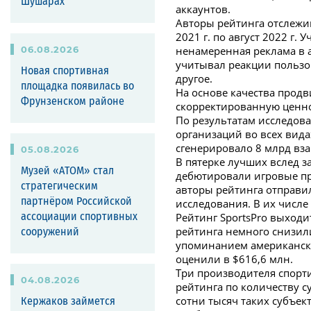
Шушарах
аккаунтов.
Авторы рейтинга отслежи
2021 г. по август 2022 г.
06
.
08
.
2026
ненамеренная реклама в а
учитывал реакции пользо
Новая спортивная
другое.
площадка появилась во
На основе качества прод
Фрунзенском районе
скорректированную ценнос
По результатам исследова
организаций во всех вида
сгенерировало 8 млрд вза
05
.
08
.
2026
В пятерке лучших вслед за
Музей «АТОМ» стал
дебютировали игровые при
стратегическим
авторы рейтинга отправил
партнёром Российской
исследования. В их числе 
Рейтинг SportsPro выходи
ассоциации спортивных
рейтинга немного снизилис
сооружений
упоминанием американско
оценили в $616,6 млн.
Три производителя спорти
04
.
08
.
2026
рейтинга по количеству с
сотни тысяч таких субъек
Кержаков займется