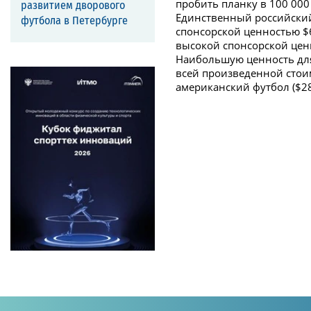
пробить планку в 100 00
развитием дворового
Единственный российский 
футбола в Петербурге
спонсорской ценностью $6
высокой спонсорской цен
Наибольшую ценность для 
всей произведенной стоимо
американский футбол ($28