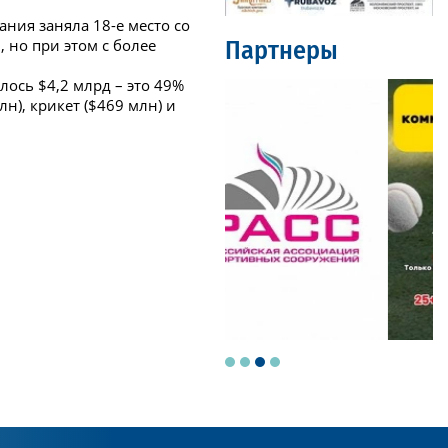
ния заняла 18-е место со
 но при этом с более
Партнеры
ось $4,2 млрд – это 49%
н), крикет ($469 млн) и