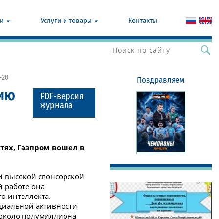
ии
Услуги и товары
Контакты
-20
Поздравляем
нию
PDF-версия
журнала
тях, Газпром вошел в
ой высокой спонсорской
й работе она
го интеллекта.
оциальной активности
ь около полумиллиона