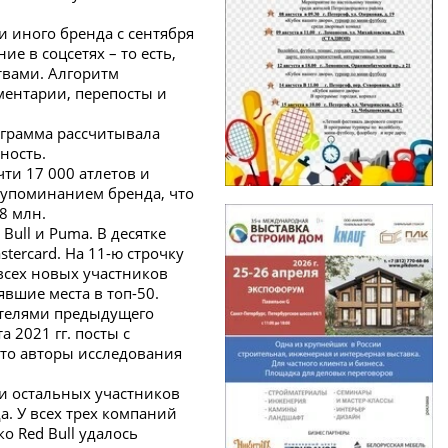
 иного бренда с сентября
ие в соцсетях – то есть,
твами. Алгоритм
ментарии, перепосты и
ограмма рассчитывала
ность.
ти 17 000 атлетов и
с упоминанием бренда, что
8 млн.
 Bull и Puma. В десятке
tercard. На 11-ю строчку
 всех новых участников
нявшие места в топ-50.
зателями предыдущего
а 2021 гг. посты с
что авторы исследования
ли остальных участников
а. У всех трех компаний
о Red Bull удалось