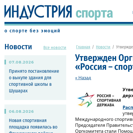
о спорте без эмоций
Новости
Главная
/
Новости
/
Утвержде
Все новости
Утвержден Ор
07
.
08
.
2026
«Россия – спо
Принято постановление
« Назад
о выкупе здания для
спортивной школы в
Утв
Шушарах
дер
Рас
06
.
08
.
2026
утве
Международного спортивн
Новая спортивная
Председателя Правительс
площадка появилась во
Оргкомитета стали Помощ