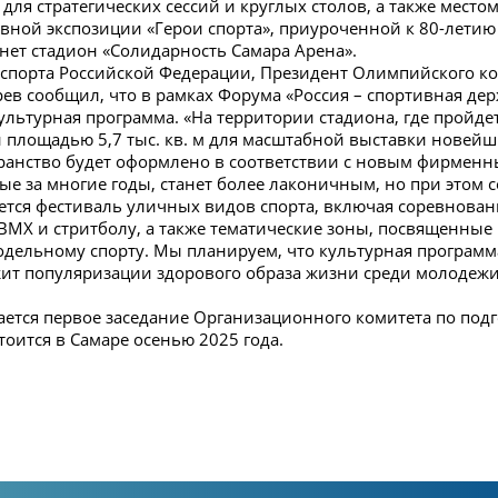
ля стратегических сессий и круглых столов, а также мест
вной экспозиции «Герои спорта», приуроченной к 80-лети
нет стадион «Солидарность Самара Арена».
 спорта Российской Федерации, Президент Олимпийского к
ев сообщил, что в рамках Форума «Россия – спортивная де
льтурная программа. «На территории стадиона, где пройде
н площадью 5,7 тыс. кв. м для масштабной выставки новей
странство будет оформлено в соответствии с новым фирмен
е за многие годы, станет более лаконичным, но при этом 
тся фестиваль уличных видов спорта, включая соревновани
 BMX и стритболу, а также тематические зоны, посвященные
дельному спорту. Мы планируем, что культурная программ
жит популяризации здорового образа жизни среди молодежи
ется первое заседание Организационного комитета по под
оится в Самаре осенью 2025 года.