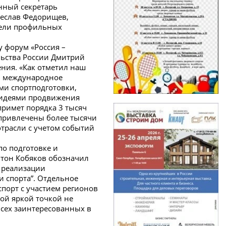
нный секретарь
чеслав Федорищев,
ители профильных
 форум «Россия –
льства России Дмитрий
ния. «Как отметил наш
ть международное
ми спортподготовки,
 идеями продвижения
примет порядка 3 тысяч
 привлечены более тысячи
отрасли с учетом событий
по подготовке и
нтон Кобяков обозначил
 реализации
 спорта”. Отдельное
порт с участием регионов
вой яркой точкой не
всех заинтересованных в