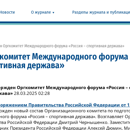
Новости
О журнале
Разделы журнала и публикац
н Оргкомитет Международного форума «Россия – спортивная держава»
гкомитет Международного форума
ртивная держава»
ержден Оргкомитет Международного форума «Россия –
жава»
28.03.2025 02:28
поряжением Правительства Российской Федерации от 15 
ржден новый состав Организационного комитета по подгот
ого форума «Россия – спортивная держава». Возглавляет О
тва Российской Федерации Дмитрий Чернышенко. Заместит
ник Президента Российской Федерации Алексей Дюмин, Ми