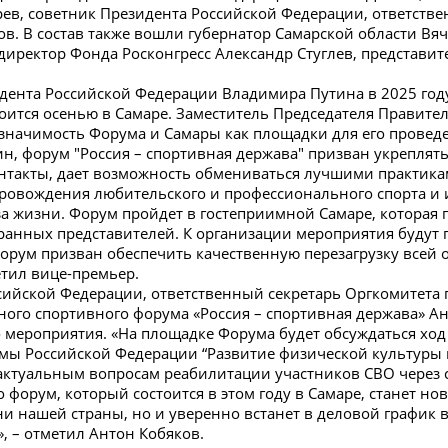
ев, советник Президента Российской Федерации, ответстве
ов. В состав также вошли губернатор Самарской области Вя
 директор Фонда Росконгресс Александр Стуглев, представ
ента Российской Федерации Владимира Путина в 2025 году
тоится осенью в Самаре. Заместитель Председателя Правите
начимость Форума и Самары как площадки для его проведе
н, форум "Россия – спортивная держава" призван укрепля
контакты, дает возможность обмениваться лучшими практика
ровождения любительского и профессионального спорта и
а жизни. Форум пройдет в гостеприимной Самаре, которая 
транных представителей. К организации мероприятия будут
форум призван обеспечить качественную перезагрузку всей 
етил вице-премьер.
сийской Федерации, ответственный секретарь Оргкомитета 
го спортивного форума «Россия – спортивная держава» А
 мероприятия. «На площадке Форума будет обсуждаться ход
мы Российской Федерации “Развитие физической культуры и
актуальным вопросам реабилитации участников СВО через с
о форум, который состоится в этом году в Самаре, станет но
и нашей страны, но и уверенно встанет в деловой график 
», – отметил Антон Кобяков.