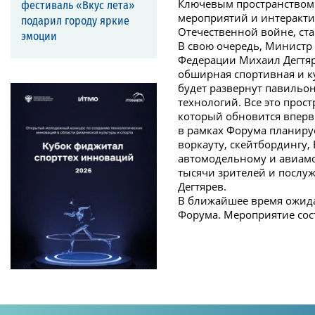
Ключевым пространством д
фестиваль «Вкус лета»
мероприятий и интеракти
подарил городу яркие
Отечественной войне, ста
эмоции
В свою очередь, Министр
Федерации Михаил Дегтяр
обширная спортивная и ку
будет развернут павильо
технологий. Все это про
который обновится впервы
в рамках Форума планируе
воркауту, скейтбордингу,
автомодельному и авиамо
тысячи зрителей и послу
Дегтярев.
В ближайшее время ожида
Форума. Мероприятие сост