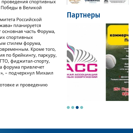
ом проведения спортивных
ю Победы в Великой
Партнеры
омитета Российской
ржава» планируется
т основная часть Форума,
ших спортивных
ным стилем форума,
современным. Кроме того,
я по брейкингу, паркуру,
 ГТО, фиджитал-спорту,
а форума привлечет
», – подчеркнул Михаил
готовке и проведению