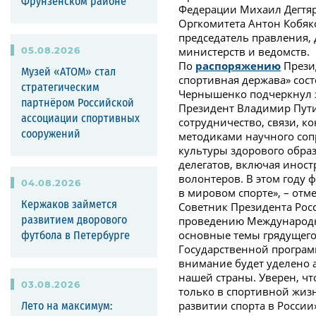
Фрунзенском районе
Федерации Михаил Дегтяр
Оргкомитета Антон Кобяк
председатель правления,
05
.
08
.
2026
министерств и ведомств.
По
распоряжению
Презид
Музей «АТОМ» стал
спортивная держава» сос
стратегическим
Чернышенко подчеркнул з
партнёром Российской
Президент Владимир Пути
ассоциации спортивных
сотрудничество, связи, 
сооружений
методиками научного соп
культуры здорового образ
делегатов, включая инос
волонтеров. В этом году 
04
.
08
.
2026
в мировом спорте», – отм
Кержаков займется
Советник Президента Рос
проведению Международно
развитием дворового
основные темы грядущего
футбола в Петербурге
Государственной програм
внимание будет уделено 
нашей страны. Уверен, чт
03
.
08
.
2026
только в спортивной жизн
развитии спорта в России
Лето на максимум: