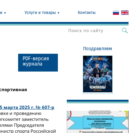
ии
Услуги и товары
Контакты
Поздравляем
PDF-версия
журнала
 спортивная
марта 2025 г. № 607-р
овке и проведению
ргкомитет заместитель
елями Председателя
нистр спорта Российской